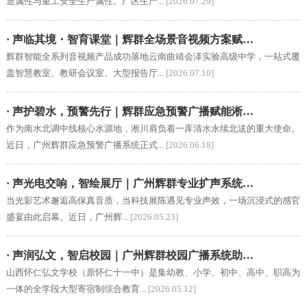
造属性与重工安全生产属性。厂区生产...
[2026.07.29]
· 声临其境・智育课堂｜辉群全场景音视频方案赋…
辉群智能全系列音视频产品成功落地云南曲靖会泽实验高级中学，一站式覆
盖智慧教室、教研会议室、大型报告厅...
[2026.07.10]
· 声护碧水，预警先行｜辉群应急预警广播赋能淅…
作为南水北调中线核心水源地，淅川肩负着一库清水永续北送的重大使命。
近日，广州辉群应急预警广播系统正式...
[2026.06.18]
· 声光电交响，智绘展厅｜广州辉群专业扩声系统…
当光影艺术邂逅高保真音质，当科技展陈遇见专业声效，一场沉浸式的感官
盛宴由此启幕。近日，广州辉...
[2026.05.23]
· 声润弘文，智启校园｜广州辉群校园广播系统助…
山西怀仁弘文学校（原怀仁十一中）是集幼教、小学、初中、高中、职高为
一体的全学段大型寄宿制综合教育...
[2026.05.12]