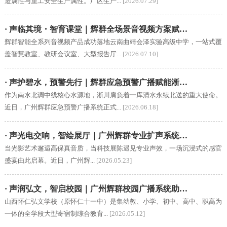
造属性与重工安全生产属性。厂区生产...
[2026.07.29]
· 声临其境・智育课堂｜辉群全场景音视频方案赋…
辉群智能全系列音视频产品成功落地云南曲靖会泽实验高级中学，一站式覆
盖智慧教室、教研会议室、大型报告厅...
[2026.07.10]
· 声护碧水，预警先行｜辉群应急预警广播赋能淅…
作为南水北调中线核心水源地，淅川肩负着一库清水永续北送的重大使命。
近日，广州辉群应急预警广播系统正式...
[2026.06.18]
· 声光电交响，智绘展厅｜广州辉群专业扩声系统…
当光影艺术邂逅高保真音质，当科技展陈遇见专业声效，一场沉浸式的感官
盛宴由此启幕。近日，广州辉...
[2026.05.23]
· 声润弘文，智启校园｜广州辉群校园广播系统助…
山西怀仁弘文学校（原怀仁十一中）是集幼教、小学、初中、高中、职高为
一体的全学段大型寄宿制综合教育...
[2026.05.12]