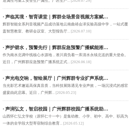
造属性与重工安全生产属性。厂区生产...
[2026.07.29]
· 声临其境・智育课堂｜辉群全场景音视频方案赋…
辉群智能全系列音视频产品成功落地云南曲靖会泽实验高级中学，一站式覆
盖智慧教室、教研会议室、大型报告厅...
[2026.07.10]
· 声护碧水，预警先行｜辉群应急预警广播赋能淅…
作为南水北调中线核心水源地，淅川肩负着一库清水永续北送的重大使命。
近日，广州辉群应急预警广播系统正式...
[2026.06.18]
· 声光电交响，智绘展厅｜广州辉群专业扩声系统…
当光影艺术邂逅高保真音质，当科技展陈遇见专业声效，一场沉浸式的感官
盛宴由此启幕。近日，广州辉...
[2026.05.23]
· 声润弘文，智启校园｜广州辉群校园广播系统助…
山西怀仁弘文学校（原怀仁十一中）是集幼教、小学、初中、高中、职高为
一体的全学段大型寄宿制综合教育...
[2026.05.12]