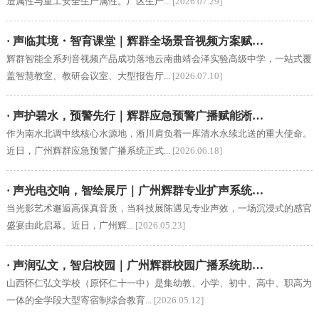
造属性与重工安全生产属性。厂区生产...
[2026.07.29]
· 声临其境・智育课堂｜辉群全场景音视频方案赋…
辉群智能全系列音视频产品成功落地云南曲靖会泽实验高级中学，一站式覆
盖智慧教室、教研会议室、大型报告厅...
[2026.07.10]
· 声护碧水，预警先行｜辉群应急预警广播赋能淅…
作为南水北调中线核心水源地，淅川肩负着一库清水永续北送的重大使命。
近日，广州辉群应急预警广播系统正式...
[2026.06.18]
· 声光电交响，智绘展厅｜广州辉群专业扩声系统…
当光影艺术邂逅高保真音质，当科技展陈遇见专业声效，一场沉浸式的感官
盛宴由此启幕。近日，广州辉...
[2026.05.23]
· 声润弘文，智启校园｜广州辉群校园广播系统助…
山西怀仁弘文学校（原怀仁十一中）是集幼教、小学、初中、高中、职高为
一体的全学段大型寄宿制综合教育...
[2026.05.12]