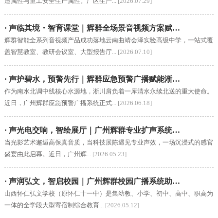
造属性与重工安全生产属性。厂区生产...
[2026.07.29]
· 声临其境・智育课堂｜辉群全场景音视频方案赋…
辉群智能全系列音视频产品成功落地云南曲靖会泽实验高级中学，一站式覆
盖智慧教室、教研会议室、大型报告厅...
[2026.07.10]
· 声护碧水，预警先行｜辉群应急预警广播赋能淅…
作为南水北调中线核心水源地，淅川肩负着一库清水永续北送的重大使命。
近日，广州辉群应急预警广播系统正式...
[2026.06.18]
· 声光电交响，智绘展厅｜广州辉群专业扩声系统…
当光影艺术邂逅高保真音质，当科技展陈遇见专业声效，一场沉浸式的感官
盛宴由此启幕。近日，广州辉...
[2026.05.23]
· 声润弘文，智启校园｜广州辉群校园广播系统助…
山西怀仁弘文学校（原怀仁十一中）是集幼教、小学、初中、高中、职高为
一体的全学段大型寄宿制综合教育...
[2026.05.12]