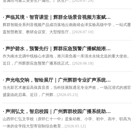
造属性与重工安全生产属性。厂区生产...
[2026.07.29]
· 声临其境・智育课堂｜辉群全场景音视频方案赋…
辉群智能全系列音视频产品成功落地云南曲靖会泽实验高级中学，一站式覆
盖智慧教室、教研会议室、大型报告厅...
[2026.07.10]
· 声护碧水，预警先行｜辉群应急预警广播赋能淅…
作为南水北调中线核心水源地，淅川肩负着一库清水永续北送的重大使命。
近日，广州辉群应急预警广播系统正式...
[2026.06.18]
· 声光电交响，智绘展厅｜广州辉群专业扩声系统…
当光影艺术邂逅高保真音质，当科技展陈遇见专业声效，一场沉浸式的感官
盛宴由此启幕。近日，广州辉...
[2026.05.23]
· 声润弘文，智启校园｜广州辉群校园广播系统助…
山西怀仁弘文学校（原怀仁十一中）是集幼教、小学、初中、高中、职高为
一体的全学段大型寄宿制综合教育...
[2026.05.12]